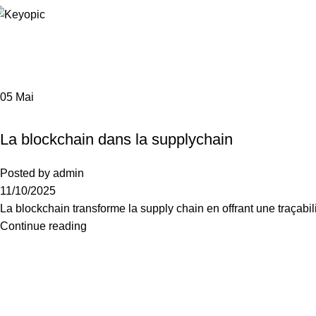
Health
05
Mai
UNIVERS
,
AGR TECH
,
CYBER SÉCURITÉ
,
DIGITAL HUMANITIES
,
HEAL
La blockchain dans la supplychain
Posted by
admin
11/10/2025
La blockchain transforme la supply chain en offrant une traçabil
Continue reading