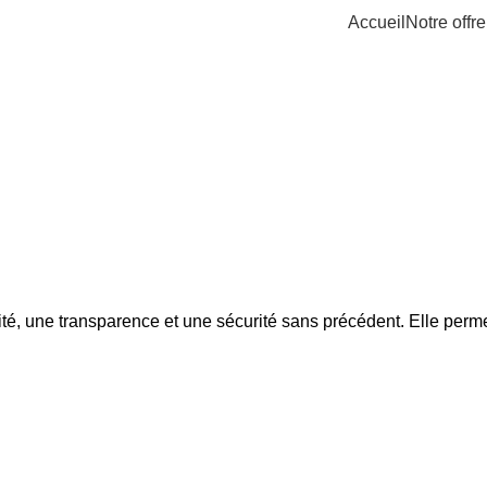
Accueil
Notre offre
TH
,
INDUSTRY
,
LEGAL
,
SDG CSRD
,
SUPPLY CHAIN
ité, une transparence et une sécurité sans précédent. Elle permet